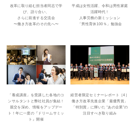
改革に取り組む担当者同志で学
平成は女性活躍、令和は男性家庭
び、語り合い、
活躍時代！
さらに前進する交流会
人事労務の新ミッション
〜働き方改革のその先へ〜
「男性育休100％」勉強会
「養成講座」を受講した各地のコ
経営者限定セミナーレポート［4］
ンサルタントと弊社社員が集結！
働き方改革先進企業「最優秀賞」
親交を深め、情報をアップデー
「特別賞」に輝いた “あの企業”の
ト！年に一度の『ドリームサミッ
注目すべき取り組み
ト』開催