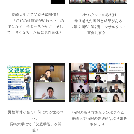
長崎大学にて父親学級開催！
コンサルタントの数だけ、
-「時代の価値観が変わった」の
乗り越えた困難と成果がある
ではなく「命を守るために」そし
～第２回WLB認定コンサルタント
て「強くなる」ために男性育休を-
事例共有会～
男性育休が当たり前になる世の中
病院の働き方改革シンポジウム
へ。
−長崎大学病院の先進的な取り組み
長崎大学にて「父親学級」を開
事例より−
催！