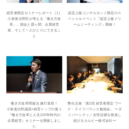
経営者限定セミナーレポート［1］
認定上級コンサルタント限定のス
小泉進次郎氏が考える「働き方改
ペシャルイベント『認定上級ドリ
革」。国会と霞ヶ関、企業経営
ームミーティング』開催！
者、そして一人ひとりにできるこ
と
働き方改革関連法 施行直前！
弊社主催「第2回 経営者限定 ワー
小泉進次郎議員×経営トップの集う
ク・ライフバランス勉強会」 〜ダ
『働き方改革と人生100年時代の
イバーシティ／女性活躍を推進し
企業経営』セミナーを開催しまし
続けるカルビー株式会社〜
た