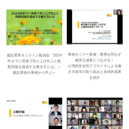
事例セミナー業種・業態を問わず
建設業界オンライン勉強会『2024
確実な成果につながる！
年までに現場で売り上げ向上と残
心理的安全性アプローチによる働
業削減を達成する働き方とは』～
き方改革の取り組みと具体的成果
建設業各社事例から学ぶ～
を紹介