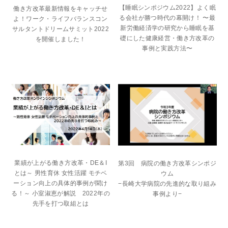
【睡眠シンポジウム2022】よく眠
働き方改革最新情報をキャッチせ
る会社が勝つ時代の幕開け！ 〜最
よ！ワーク・ライフバランスコン
新労働経済学の研究から睡眠を基
サルタントドリームサミット2022
礎にした健康経営・働き方改革の
を開催しました！
事例と実践方法〜
業績が上がる働き方改革・DE＆I
第3回 病院の働き方改革シンポジ
とは～ 男性育休 女性活躍 モチベ
ウム
ーション向上の具体的事例が聞け
−長崎大学病院の先進的な取り組み
る！～ 小室淑恵が解説 2022年の
事例より−
先手を打つ取組とは