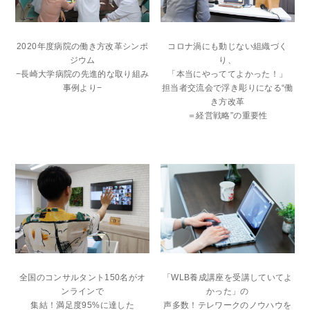
2020年度病院の働き方改革シンポ
コロナ渦にも動じない組織づく
ジウム
り、
−長崎大学病院の先進的な取り組み
「本当にやっててよかった！」
事例より−
担当者交流会で浮き彫りになる“働
き方改革
＝経営戦略”の重要性
「WLB養成講座を受講していてよ
全国のコンサルタント150名がオ
かった」の
ンラインで
声多数！テレワークのノウハウを
集結！満足度95%に達した