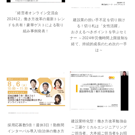
「経営者オンライン交流会
202412」働き方改革の最新トレン
建設業の担い手不足を切り抜け
ドを共有！豪華ゲストによる取り
る！切り札は「女性活躍」
組み事例発表！
おさえるべきポイントを学ぶセミ
ナー ～2024年労働時間上限規制を
経て、持続的成長のため次の一手
は～
建設業特化型！働き方改革勉強会
採用応募数5倍！週休3日！勤務間
～三菱ケミカルエンジニアリング
インターバル導入!自治体の働き方
ご担当者、大本組ご担当者をお招