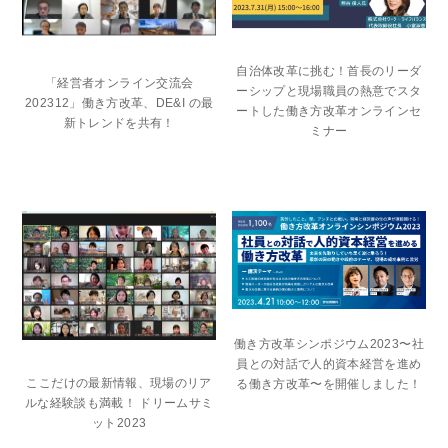
自治体改革に挑む！首長のリーダ
「経営者オンライン交流会
ーシップと現場職員の熱意でスタ
202312」働き方改革、DE&I の最
ートした働き方改革オンラインセ
新トレンドを共有！
ミナー
働き方改革シンポジウム2023〜社
員との対話で人的資本経営を進め
ここだけの最新情報、現場のリア
る働き方改革〜を開催しました！
ルな経験談も満載！ ドリームサミ
ット2023