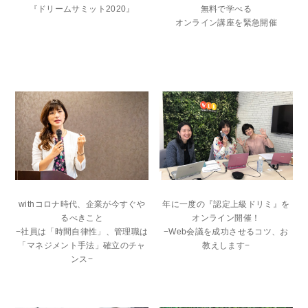
無料で学べる
『ドリームサミット2020』
オンライン講座を緊急開催
withコロナ時代、企業が今すぐや
年に一度の『認定上級ドリミ』を
るべきこと
オンライン開催！
−社員は「時間自律性」、管理職は
−Web会議を成功させるコツ、お
「マネジメント手法」確立のチャ
教えします−
ンス−