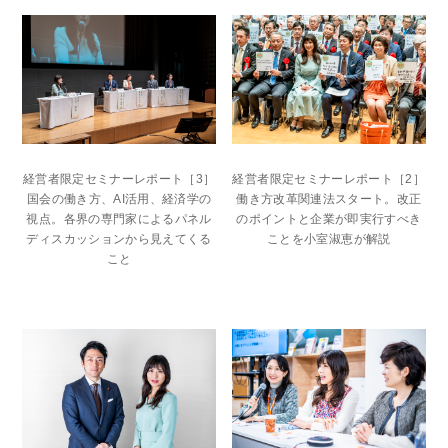
経営者限定セミナーレポート［3］
経営者限定セミナーレポート［2］
国会の働き方、AI活用、経済学の
働き方改革関連法スタート。改正
視点。各界の専門家によるパネル
のポイントと企業が即実行すべき
ディスカッションから見えてくる
ことを小室淑恵が解説
こと