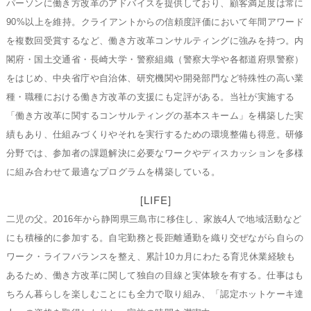
パーソンに働き方改革のアドバイスを提供しており、顧客満足度は常に
90%以上を維持。クライアントからの信頼度評価において年間アワード
を複数回受賞するなど、働き方改革コンサルティングに強みを持つ。内
閣府・国土交通省・長崎大学・警察組織（警察大学や各都道府県警察）
をはじめ、中央省庁や自治体、研究機関や開発部門など特殊性の高い業
種・職種における働き方改革の支援にも定評がある。当社が実施する
「働き方改革に関するコンサルティングの基本スキーム」を構築した実
績もあり、仕組みづくりやそれを実行するための環境整備も得意。研修
分野では、参加者の課題解決に必要なワークやディスカッションを多様
に組み合わせて最適なプログラムを構築している。
[LIFE]
二児の父。2016年から静岡県三島市に移住し、家族4人で地域活動など
にも積極的に参加する。自宅勤務と長距離通勤を織り交ぜながら自らの
ワーク・ライフバランスを整え、累計10カ月にわたる育児休業経験も
あるため、働き方改革に関して独自の目線と実体験を有する。仕事はも
ちろん暮らしを楽しむことにも全力で取り組み、「認定ホットケーキ達