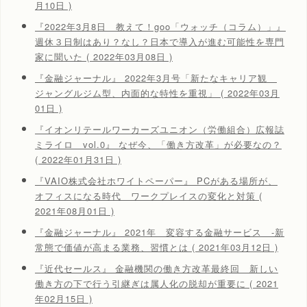
月10日 )
『2022年3月8日 教えて！goo「ウォッチ（コラム）」』
週休３日制はあり？なし？日本で導入が進む可能性を専門
家に聞いた ( 2022年03月08日 )
『金融ジャーナル』 2022年3月号「新たなキャリア観
ジャングルジム型、内面的な特性を重視」 ( 2022年03月
01日 )
『イオンリテールワーカーズユニオン（労働組合）広報誌
ミライロ vol.0』 なぜ今、「働き方改革」が必要なの？
( 2022年01月31日 )
『VAIO株式会社ホワイトペーパー』 PCがある場所が、
オフィスになる時代 ワークプレイスの変化と対策 (
2021年08月01日 )
『金融ジャーナル』 2021年 変容する金融サービス -新
常態で価値が高まる業務、習慣とは ( 2021年03月12日 )
『近代セールス』 金融機関の働き方改革最終回 新しい
働き方の下で行う引継ぎは属人化の脱却が重要に ( 2021
年02月15日 )