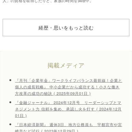
人」の資格を取得したりと、家族の時間を満喫中。
経歴・思いをもっと読む
掲載メディア
『月刊「企業年金」ワークライフバランス最前線！企業と
個人の成長戦略』 中小企業だから成功する！小さな働き
方改革の成功の秘訣 ( 2025年09月01日 )
『金融ジャーナル』 2024年12月号 リーダーシップとマ
ネジメント力 信頼を集め、承認し火を灯す ( 2024年12月
01日 )
『日本経済新聞』 週休3日、地方公務員も 宇都宮市や宮
崎市など試行 ( 2023年12月29日 )