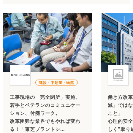
建設・不動産・物流
工事現場の「完全閉所」実施、
働き方改革
若手とベテランのコミュニケー
減」ではな
ション、付箋ワーク。
こと」
改革困難な業界でもやれば変わ
心理的安全
る！「東芝プラントシ...
しく”取り