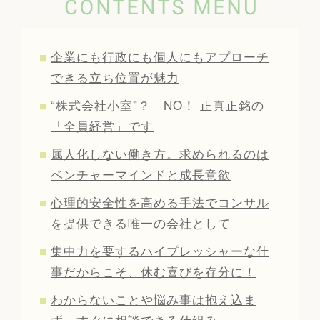
企業にも行政にも個人にもアプローチ
できる立ち位置が魅力
“株式会社小室”？ NO！ 正真正銘の
「全員経営」です
属人化しない働き方。求められるのは
ベンチャーマインドと成長意欲
心理的安全性を高める手法でコンサル
を提供できる唯一の会社として
集中力を要するハイプレッシャーな仕
事だからこそ、休む喜びを存分に！
わからないことや悩み事は抱え込ま
ず、すぐに相談できる仕組み