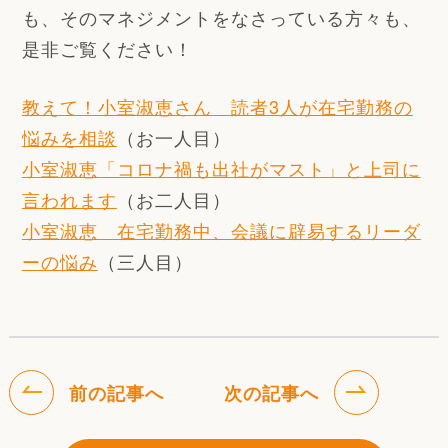
も、そのマネジメントをなさっている方々も、
是非ご覧ください！
教えて！小室淑恵さん 読者3人が在宅勤務の
悩みを相談
（お一人目）
小室淑恵「コロナ禍も出社がマスト」と上司に
言われます
（お二人目）
小室淑恵 在宅勤務中、会議に辟易するリーダ
ーの悩み
（三人目）
前の記事へ
次の記事へ