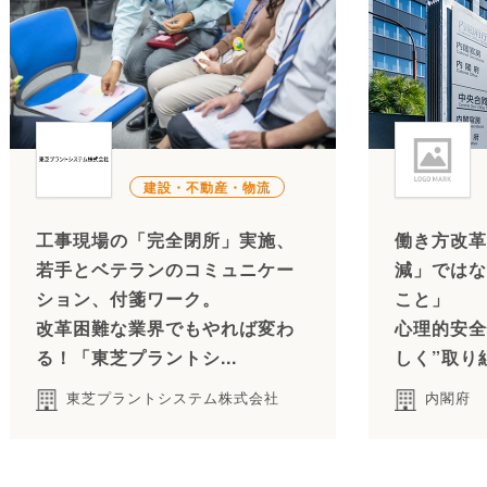
建設・不動産・物流
工事現場の「完全閉所」実施、
働き方改革
若手とベテランのコミュニケー
減」ではな
ション、付箋ワーク。
こと」
改革困難な業界でもやれば変わ
心理的安全
る！「東芝プラントシ...
しく”取り
東芝プラントシステム株式会社
内閣府