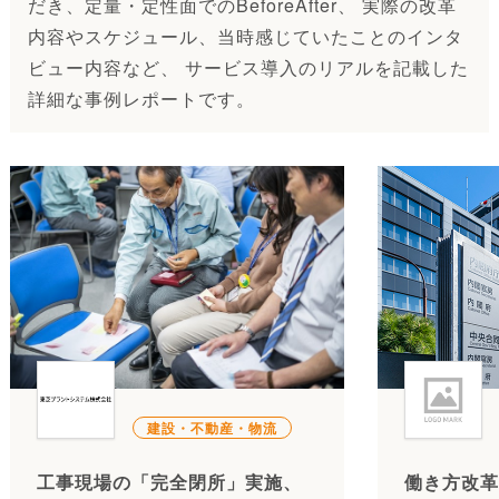
だき、定量・定性面でのBeforeAfter、 実際の改革
内容やスケジュール、当時感じていたことのインタ
ビュー内容など、 サービス導入のリアルを記載した
詳細な事例レポートです。
建設・不動産・物流
工事現場の「完全閉所」実施、
働き方改革