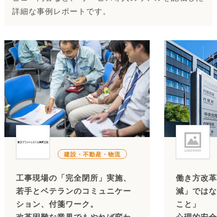
詳細な事例レポートです。
建設・不動産・物流
工事現場の「完全閉所」実施、
働き方改革
若手とベテランのコミュニケー
減」ではな
ション、付箋ワーク。
こと」
改革困難な業界でもやれば変わ
心理的安全