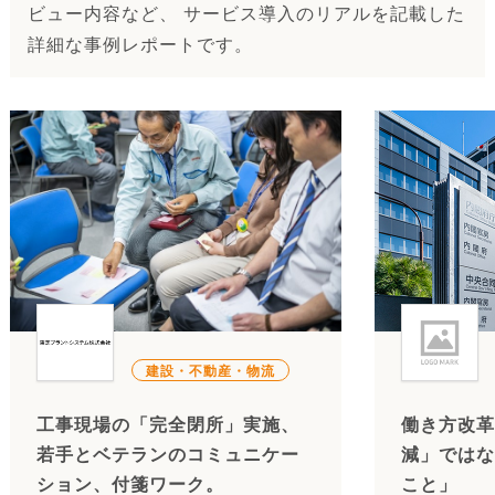
ビュー内容など、 サービス導入のリアルを記載した
詳細な事例レポートです。
建設・不動産・物流
工事現場の「完全閉所」実施、
働き方改革
若手とベテランのコミュニケー
減」ではな
ション、付箋ワーク。
こと」