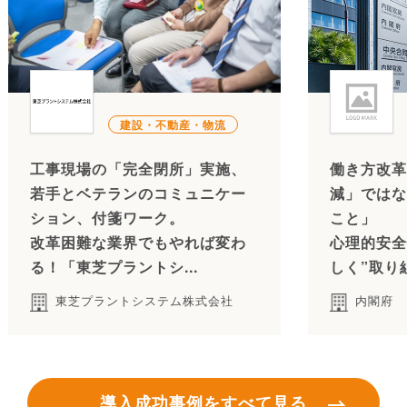
建設・不動産・物流
工事現場の「完全閉所」実施、
働き方改革
若手とベテランのコミュニケー
減」ではな
ション、付箋ワーク。
こと」
改革困難な業界でもやれば変わ
心理的安全
る！「東芝プラントシ...
しく”取り
東芝プラントシステム株式会社
内閣府
導入成功事例をすべて見る