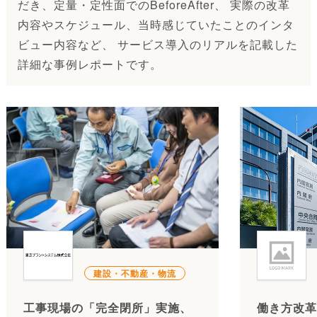
だき、定量・定性面でのBeforeAfter、 実際の改革
内容やスケジュール、当時感じていたことのインタ
ビュー内容など、 サービス導入のリアルを記載した
詳細な事例レポートです。
建設・不動産・物流
工事現場の「完全閉所」実施、
働き方改革