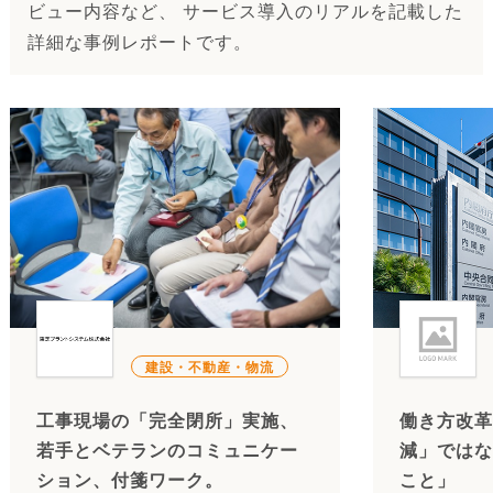
ビュー内容など、 サービス導入のリアルを記載した
詳細な事例レポートです。
建設・不動産・物流
工事現場の「完全閉所」実施、
働き方改革
若手とベテランのコミュニケー
減」ではな
ション、付箋ワーク。
こと」