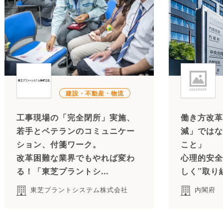
建設・不動産・物流
工事現場の「完全閉所」実施、
働き方改革
若手とベテランのコミュニケー
減」ではな
ション、付箋ワーク。
こと」
改革困難な業界でもやれば変わ
心理的安全
る！「東芝プラントシ...
しく”取り
東芝プラントシステム株式会社
内閣府