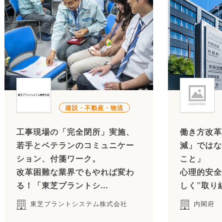
建設・不動産・物流
工事現場の「完全閉所」実施、
働き方改革
若手とベテランのコミュニケー
減」ではな
ション、付箋ワーク。
こと」
改革困難な業界でもやれば変わ
心理的安全
る！「東芝プラントシ...
しく”取り
東芝プラントシステム株式会社
内閣府