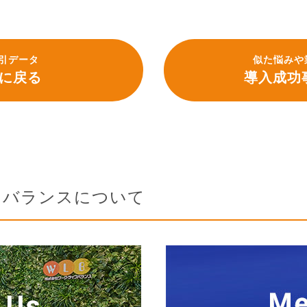
引データ
似た悩みや
に戻る
導入成功
フバランスについて