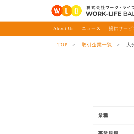
About Us
ニュース
提供サービ
TOP
取引企業一覧
大
業種
事業規模