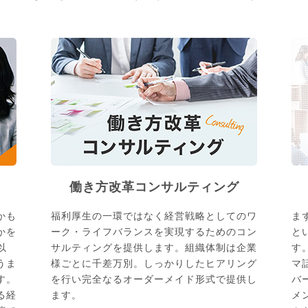
働き方改革コンサルティング
かも
福利厚生の一環ではなく経営戦略としてのワ
ま
かを
ーク・ライフバランスを実現するためのコン
と
以
サルティングを提供します。組織体制は企業
す
うま
様ごとに千差万別。しっかりしたヒアリング
マ
す。
を行い完全なるオーダーメイド形式で提供し
バ
る経
ます。
メ