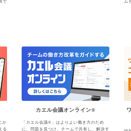
演で
ム
カエル会議オンライン®
にか
「カエル会議®」はよりよい働き方のため
える
に、問題を見つけ、チームで共有し、解決す