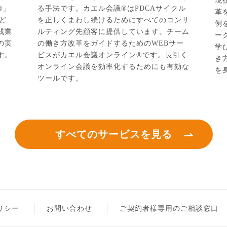
現
®」
る手法です。カエル会議®はPDCAサイクル
革
ど
を正しくまわし続けるためにすべてのコンサ
例
残業
ルティング先顧客に提供しています。チーム
ー
の実
の働き方改革をガイドするためのWEBサー
学
す。
ビスがカエル会議オンライン®です。長引く
き
オンライン会議を効率化するためにも有効な
を
ツールです。
すべてのサービスを見る
リシー
お問い合わせ
ご契約者様専用のご相談窓口