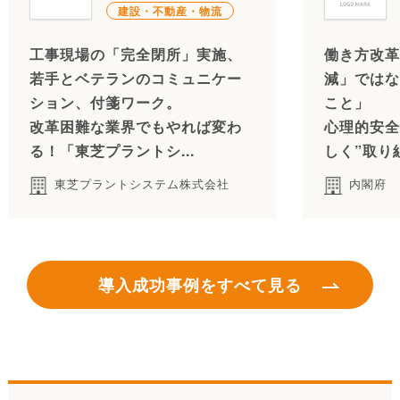
建設・不動産・物流
工事現場の「完全閉所」実施、
働き方改革
若手とベテランのコミュニケー
減」ではな
ション、付箋ワーク。
こと」
改革困難な業界でもやれば変わ
心理的安全
る！「東芝プラントシ...
しく”取り
東芝プラントシステム株式会社
内閣府
導入成功事例をすべて見る