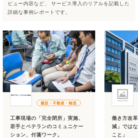
ビュー内容など、 サービス導入のリアルを記載した
詳細な事例レポートです。
建設・不動産・物流
工事現場の「完全閉所」実施、
働き方改革
若手とベテランのコミュニケー
減」ではな
ション、付箋ワーク。
こと」