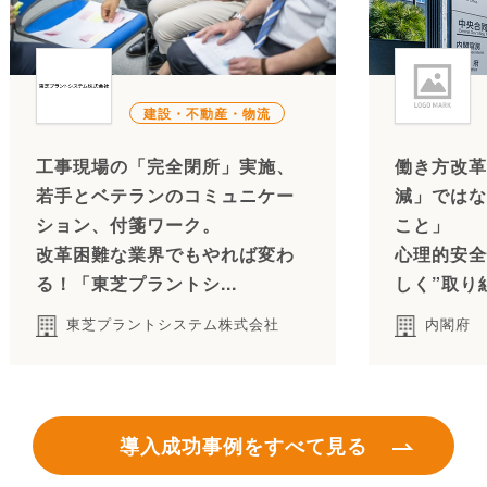
建設・不動産・物流
工事現場の「完全閉所」実施、
働き方改革
若手とベテランのコミュニケー
減」ではな
ション、付箋ワーク。
こと」
改革困難な業界でもやれば変わ
心理的安全
る！「東芝プラントシ...
しく”取り
東芝プラントシステム株式会社
内閣府
導入成功事例をすべて見る