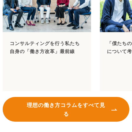
コンサルティングを行う私たち
「僕たちの
自身の「働き方改革」最前線
について考
理想の働き方コラムをすべて見
る