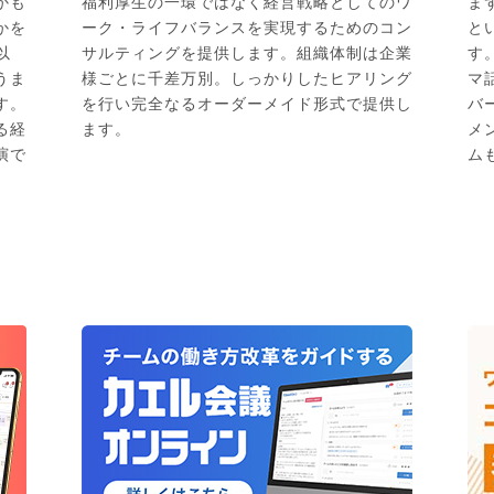
かも
福利厚生の一環ではなく経営戦略としてのワ
ま
かを
ーク・ライフバランスを実現するためのコン
と
以
サルティングを提供します。組織体制は企業
す
うま
様ごとに千差万別。しっかりしたヒアリング
マ
す。
を行い完全なるオーダーメイド形式で提供し
バ
る経
ます。
メ
演で
ム