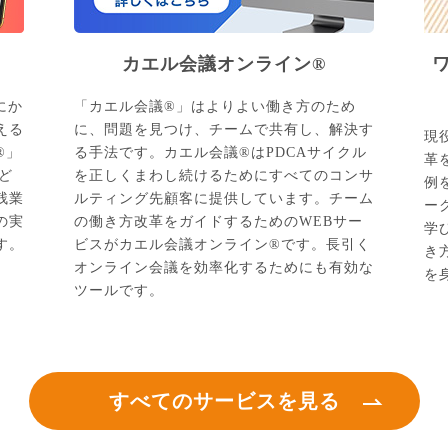
カエル会議オンライン®
にか
「カエル会議®」はよりよい働き方のため
える
に、問題を見つけ、チームで共有し、解決す
現
®」
る手法です。カエル会議®はPDCAサイクル
革
ど
を正しくまわし続けるためにすべてのコンサ
例
残業
ルティング先顧客に提供しています。チーム
ー
の実
の働き方改革をガイドするためのWEBサー
学
す。
ビスがカエル会議オンライン®です。長引く
き
オンライン会議を効率化するためにも有効な
を
ツールです。
すべてのサービスを見る