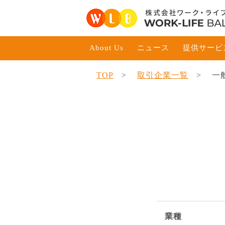
About Us
ニュース
提供サービ
TOP
取引企業一覧
一
業種