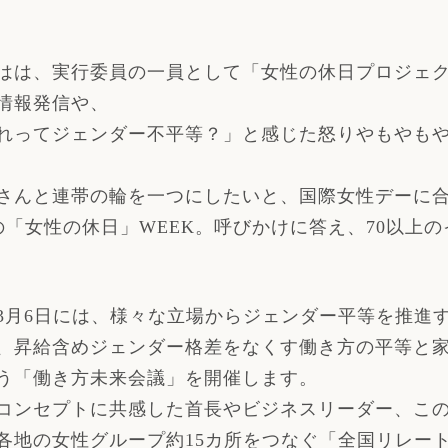
はは、実行委員の一員として「女性の休日プロジェ
情報発信や、
れってジェンダー不平等？」と感じた怒りやもやも
さんと連帯の輪を一つにしたいと、国際女性デーに
の「女性の休日」WEEK。呼びかけに答え、70以上
3月6日には、様々な立場からジェンダー平等を推進
、昇給含めジェンダー格差をなくす働き方の平等と
う「働き方未来会議」を開催します。
コンセプトに共感した首長やビジネスリーダー、こ
各地の女性グループ約15カ所をつなぐ「全国リレー