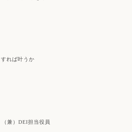
うすれば叶うか
 （兼）DEI担当役員