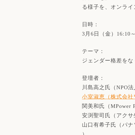
る様子を、オンライ
日時：
3月6日（金）16:10～1
テーマ：
ジェンダー格差をな
登壇者：
川島高之氏（NPO
小室淑恵（株式会社
関美和氏（MPower P
安渕聖司氏（アクサ
山口有希子氏（パナソ
）