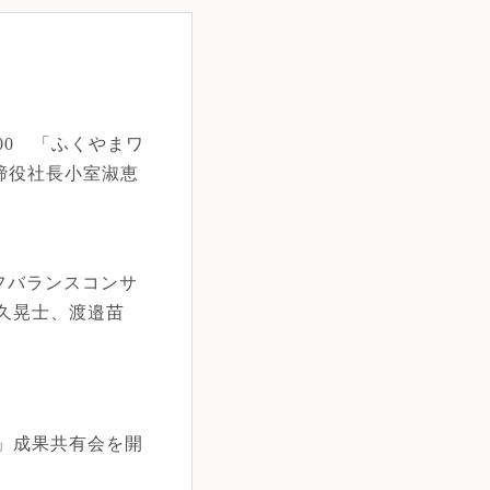
7:00 「ふくやまワ
締役社長小室淑恵
イフバランスコンサ
久晃士、渡邉苗
」成果共有会を開