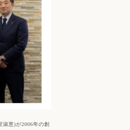
室淑恵
)
が
2006
年の創