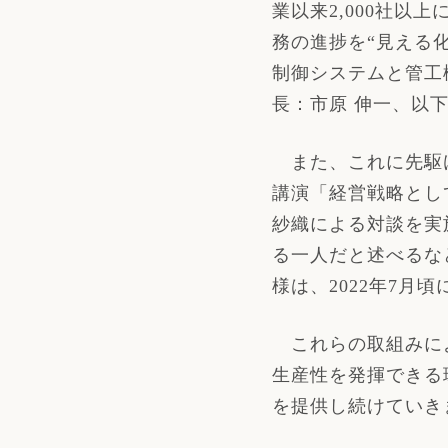
業以来
2,000
社以上
務の進捗を“見える化
制御システムと管工
長：市原 伸一、以
また、これに先駆
講演「経営戦略とし
紗織による対談を実
る一人だと述べるな
様は、
2022
年
7
月頃
これらの取組みによ
生産性を発揮できる
を提供し続けていき