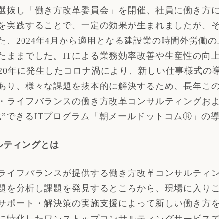
選抜し「働き方改革委員会」を開催、社員に働き方
を実践することで、一定の効果が生まれましたが、
た、
2024
年
4
月から適用となる建設業の時間外労働の
たままでした。
IT
による業務効率改善や生産性の向
20
年に発生したコロナ渦により、新しい仕事様式の
あり、様々な課題を抜本的に解決するため、長年こ
・ライフバランスの働き方改革コンサルティングお
”できる
IT
プログラム「朝メールドットコム
Ⓡ
」の
ルティングとは
イフバランスが提供する働き方改革コンサルティン
題を分析し課題を発見するところから、現場に入り
サポート・解決策の実施支援によって新しい働き方
に特化したワンストップコンサルティングサービスです