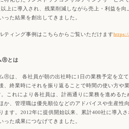
00社以上に導入され、残業削減しながら売上・利益を
いった結果を創出してきました。
ルティング事例はこちらからご覧いただけます
https:
ム
Ⓡ
とは
ム
Ⓡ
は、 各社員が朝の出社時に
1
日の業務予定を立て
後、終業時にそれを振り返ることで時間の使い方や
す。これにより各社員は、計画通りに業務を進めるた
ほか、管理職は優先順位などのアドバイスや生産性
ります。
2012
年に提供開始以来、累計
400
社に導入さ
いった成果につなげてきました。