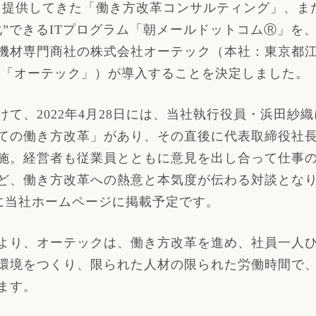
に提供してきた「働き方改革コンサルティング」、ま
”できる
IT
プログラム「朝メールドットコム
Ⓡ
」を
機材専門商社の株式会社オーテック（本社：東京都
下「オーテック」）が導入することを決定しました。
けて、
2022
年
4
月
28
日には、当社執行役員・浜田紗織
ての働き方改革」があり、その直後に代表取締役社
施。経営者も従業員とともに意見を出し合って仕事
ど、働き方改革への熱意と本気度が伝わる対談とな
に当社ホームページに掲載予定です。
り、オーテックは、働き方改革を進め、社員一人ひ
環境をつくり、限られた人材の限られた労働時間で
ます。