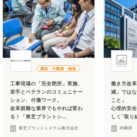
建設・不動産・物流
工事現場の「完全閉所」実施、
働き方改革
若手とベテランのコミュニケー
減」ではな
ション、付箋ワーク。
こと」
改革困難な業界でもやれば変わ
心理的安全
る！「東芝プラントシ...
しく”取り
東芝プラントシステム株式会社
内閣府