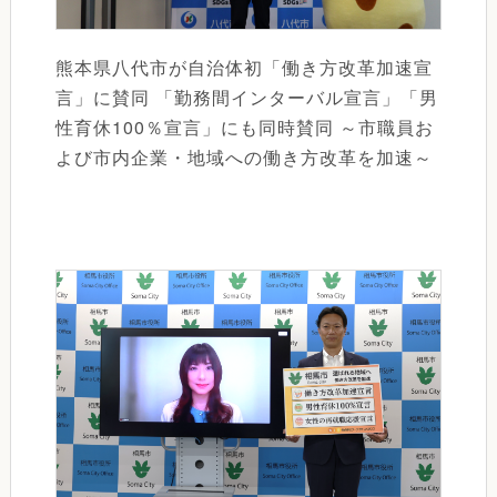
熊本県八代市が自治体初「働き方改革加速宣
言」に賛同 「勤務間インターバル宣言」「男
性育休100％宣言」にも同時賛同 ～市職員お
よび市内企業・地域への働き方改革を加速～