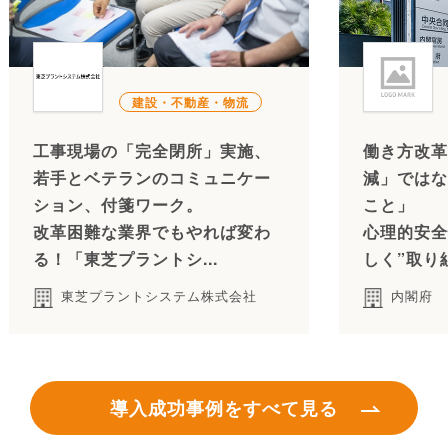
建設・不動産・物流
工事現場の「完全閉所」実施、
働き方改革
若手とベテランのコミュニケー
減」ではな
ション、付箋ワーク。
こと」
改革困難な業界でもやれば変わ
心理的安全
る！「東芝プラントシ...
しく”取り
東芝プラントシステム株式会社
内閣府
導入成功事例をすべて見る